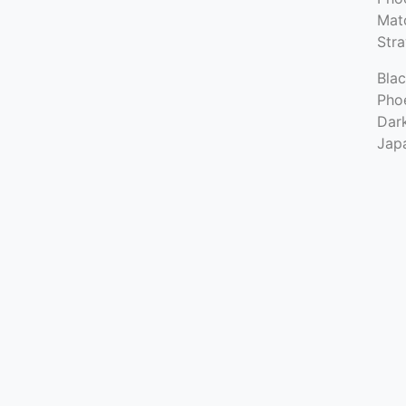
Mat
Str
Bla
Phoe
Dar
Jap