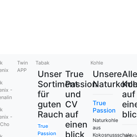
ck
Twin
Tabak
Kohle
enix
APP
Unser
True
Unsere
All
Sortiment
Passion
Naturkohl
Koh
ck
nix -
für
und
auf
nalin
guten
CV
ein
True
ck
Passion
Rauch
auf
bli
nix -
Naturkohle
einen
 Cho
True
aus
blick
Passion
Kokosnussschale,
untit
ck