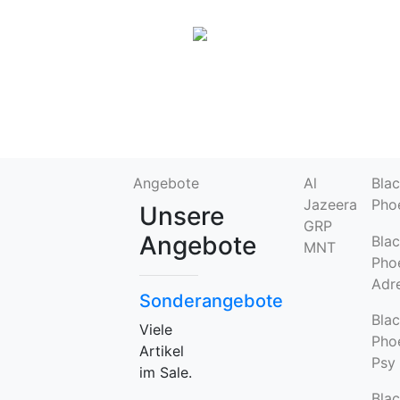
Angebote
Al
Bla
Jazeera
Pho
Unsere
GRP
Angebote
Bla
MNT
Phoe
Adre
Sonderangebote
Bla
Viele
Phoe
Artikel
Psy
im Sale.
Bla