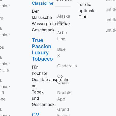
Classicline
für die
nix -
untit
optimale
Der
k
Alaska
Glut!
klassische
wn
untit
Blue
Wasserpfeifentabak
ck
Geschmack.
untit
Artic
nix -
Line
True
Passion
ps
Blue
Luxury
X
ck
Tobacco
nix -
Cinderella
Für
c Ula
höchste
Co
Qualitätsansprüche
ck
Crush
an
nix -
Tabak
fi
Double
und
one
App
Geschmack.
ck
Grand
CV
nix -
Fusion