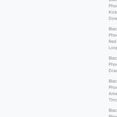
Phoe
Kic
Do
Bla
Phoe
Red
Loo
Bla
Phoe
Dra
Bla
Phoe
Amal
Thr
Bla
Phoe