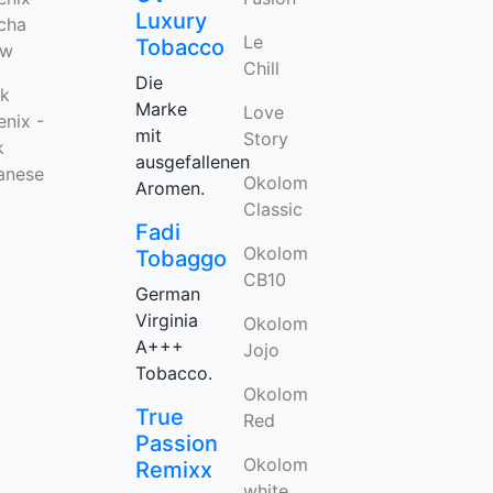
Luxury
cha
Le
Tobacco
aw
Chill
Die
ck
Marke
Love
nix -
mit
Story
k
ausgefallenen
anese
Okolom
Aromen.
Classic
Fadi
Okolom
Tobaggo
CB10
German
Virginia
Okolom
A+++
Jojo
Tobacco.
Okolom
True
Red
Passion
Okolom
Remixx
white