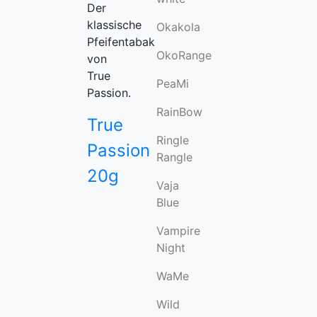
Der
klassische
Okakola
Pfeifentabak
OkoRange
von
True
PeaMi
Passion.
RainBow
True
Ringle
Passion
Rangle
20g
Vaja
Blue
Vampire
Night
WaMe
Wild