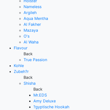
Holster
Nameless
Argileh
Aqua Mentha
Al Fakher
Mazaya
O's
Al Waha
Flavour
Back
True Passion
Kohle
Zubeh?r
Back
Shisha
Back
Mr.EDS
Amy Deluxe
?gyptische Hookah