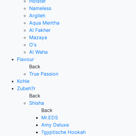
Holster
Nameless
Argileh
Aqua Mentha
Al Fakher
Mazaya
O's
Al Waha
Flavour
Back
True Passion
Kohle
Zubeh?r
Back
Shisha
Back
Mr.EDS
Amy Deluxe
?gyptische Hookah