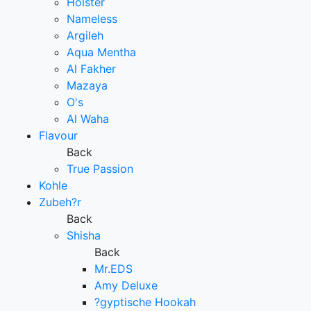
Holster
Nameless
Argileh
Aqua Mentha
Al Fakher
Mazaya
O's
Al Waha
Flavour
Back
True Passion
Kohle
Zubeh?r
Back
Shisha
Back
Mr.EDS
Amy Deluxe
?gyptische Hookah